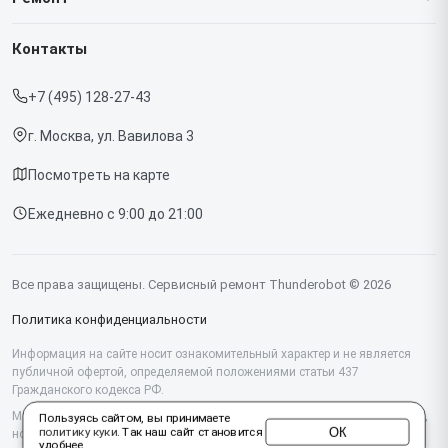
Гарантия
Ноутбуков
Контакты
Прайс-лист
Мониторов
+7 (495) 128-27-43
Срочный ремонт
Компьютеров
г. Москва, ул. Вавилова 3
Доставка и способы оплаты
Посмотреть на карте
Диагностика
Ежедневно с 9:00 до 21:00
Контакты
Все права защищены. Сервисный ремонт Thunderobot © 2026
Политика конфиденциальности
Информация на сайте носит ознакомительный характер и не является
публичной офертой, определяемой положениями статьи 437
Гражданского кодекса РФ.
Мы специализируемся на обслуживании и ремонте техники Thunderobot,
Пользуясь сайтом, вы принимаете
ОК
политику куки
. Так наш сайт становится
но не являемся их официальным представителем. Предоставляем
удобнее