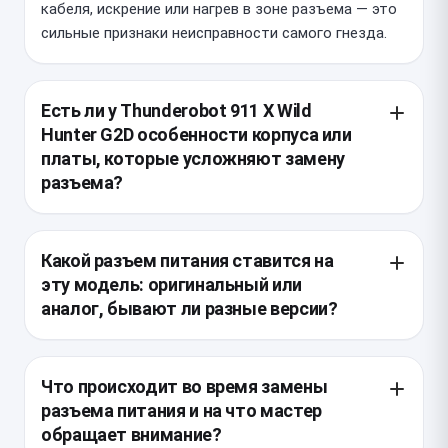
кабеля, искрение или нагрев в зоне разъема — это
сильные признаки неисправности самого гнезда.
Есть ли у Thunderobot 911 X Wild
Hunter G2D особенности корпуса или
платы, которые усложняют замену
разъема?
Да, в этой модели разъем обычно закреплен на
плате достаточно жестко, а доступ к нему может
Какой разъем питания ставится на
требовать почти полной разборки нижней части
эту модель: оригинальный или
корпуса и снятия охлаждения. При ремонте важно
аналог, бывают ли разные версии?
не повредить шлейфы, пластиковые фиксаторы и
элементы рядом с зоной пайки, потому что место
Для Thunderobot 911 X Wild Hunter G2D нужно
установки разъема ограничено и перегрев может
подбирать разъем по форме корпуса,
Что происходит во время замены
затронуть соседние дорожки.
расположению контактов и типу посадки на плату,
разъема питания и на что мастер
потому что у одной модели могут встречаться
обращает внимание?
разные ревизии. Предпочтителен качественный