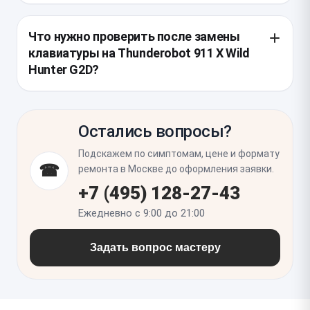
нажатий и отсутствие люфта или перекоса.
После залития или механического повреждения
часто осматривают шлейф, разъем на плате и
Что нужно проверить после замены
область вокруг кнопки питания. Также имеет
клавиатуры на Thunderobot 911 X Wild
смысл проверить тачпад, верхнюю крышку и
Hunter G2D?
систему охлаждения, если при разборке
обнаружены следы влаги или пыли.
Нужно убедиться, что все клавиши корректно
срабатывают в тесте, подсветка включается во
Остались вопросы?
всех режимах и нет двойных нажатий. Также стоит
проверить работу Fn-комбинаций, клавиши питания
Подскажем по симптомам, цене и формату
и отсутствие ошибок, если шлейф был отключен
☎
ремонта в Москве до оформления заявки.
при разборке.
+7 (495) 128-27-43
Ежедневно с 9:00 до 21:00
Задать вопрос мастеру