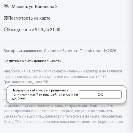
Компьютеров
г. Москва, ул. Вавилова 3
Доставка и способы оплаты
Посмотреть на карте
Диагностика
Ежедневно с 9:00 до 21:00
Контакты
Все права защищены. Сервисный ремонт Thunderobot © 2026
Политика конфиденциальности
Информация на сайте носит ознакомительный характер и не является
публичной офертой, определяемой положениями статьи 437
Гражданского кодекса РФ.
Мы специализируемся на обслуживании и ремонте техники Thunderobot,
Пользуясь сайтом, вы принимаете
ОК
политику куки
. Так наш сайт становится
но не являемся их официальным представителем. Предоставляем
удобнее
профессиональные услуги после истечения гарантии, а также
осуществляем диагностику и наладку продукции. Цены на сайте
ориентировочные и не являются офертой, актуальную стоимость
узнавайте у наших специалистов по телефонам на сайте. Упомянутый
бренд Thunderobot используется нами лишь с целью информирования.