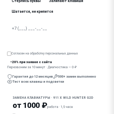
Стёрлись буквы
Залипают клавиши
Шатается, не крепится
Не работает подсветка
Провалились, не нажимаются клавиши
Узнать точную стоимость
Отсутствует, сломан колпачок клавиши
Согласен на обработку
персональных данных
Клавиатура не реагирует полностью
−20% при заявке с сайта
Скрипит, дребезжит при наборе
Перезвоним за 10 минут · Диагностика — 0 ₽
Гарантия до 12 месяцев
500+ замен выполнено
Тест всех клавиш и подсветки
ЗАМЕНА КЛАВИАТУРЫ · 911 X WILD HUNTER G2D
от 1000 ₽
работа · 1,5 часа