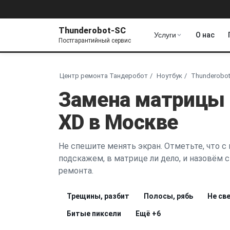
Thunderobot-SC
Услуги
О нас
Постгарантийный сервис
Центр ремонта Тандеробот
Ноутбук
Thunderobot 
Замена матрицы T
XD в Москве
Не спешите менять экран. Отметьте, что с
подскажем, в матрице ли дело, и назовём 
ремонта.
Трещины, разбит
Полосы, рябь
Не св
Битые пиксели
Ещё
+6