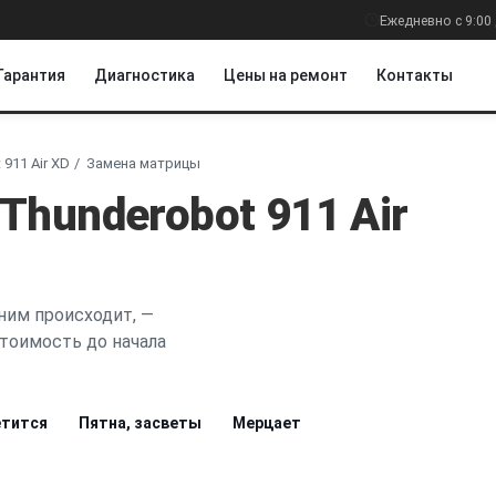
Ежедневно с 9:00 
Гарантия
Диагностика
Цены на ремонт
Контакты
911 Air XD
Замена матрицы
hunderobot 911 Air
 ним происходит, —
стоимость до начала
етится
Пятна, засветы
Мерцает