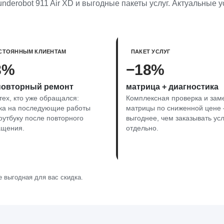
derobot 911 Air XD и выгодные пакеты услуг. Актуальные у
СТОЯННЫМ КЛИЕНТАМ
ПАКЕТ УСЛУГ
8%
−18%
повторный ремонт
матрица + диагностика
тех, кто уже обращался:
Комплексная проверка и зам
ка на последующие работы
матрицы по сниженной цене
оутбуку после повторного
выгоднее, чем заказывать усл
ащения.
отдельно.
 выгодная для вас скидка.