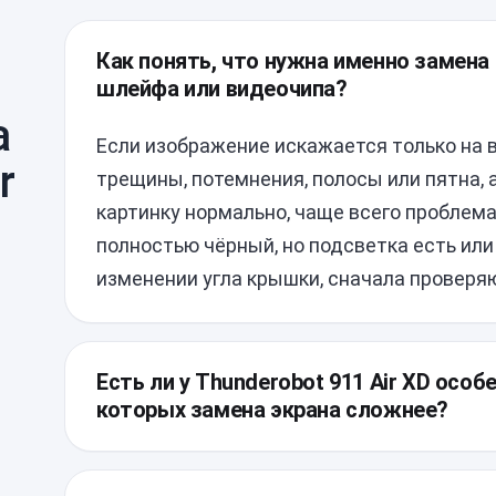
Как понять, что нужна именно замена
шлейфа или видеочипа?
а
Если изображение искажается только на 
r
трещины, потемнения, полосы или пятна,
картинку нормально, чаще всего проблема
полностью чёрный, но подсветка есть ил
изменении угла крышки, сначала проверя
Есть ли у Thunderobot 911 Air XD особ
которых замена экрана сложнее?
У этой модели тонкая крышка и компактны