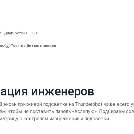
Узнать точную стоимость
 · Диагностика — 0 ₽
ено
Тест на битые пиксели
кация инженеров
й экран при живой подсветке на Thunderobot чаще всего
ём, чтобы не поставить панель «вслепую». Подбираем со
матрицу с контролем изображения и подсветки.