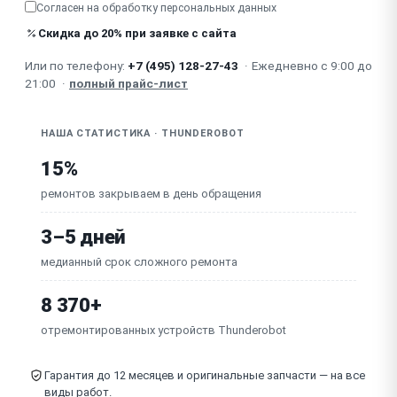
Согласен на обработку
персональных данных
Упал
Скидка до 20% при заявке с сайта
Или по телефону:
+7 (495) 128-27-43
·
Ежедневно с 9:00 до
Не работает (диагностика)
21:00
·
полный прайс-лист
Залита клавиатура
НАША СТАТИСТИКА · THUNDEROBOT
Не загружается
15%
Не работает экран
ремонтов закрываем в день обращения
Не работает кнопка включения
3–5 дней
медианный срок сложного ремонта
Не отключается
8 370+
Шумит вентилятор
отремонтированных устройств Thunderobot
Тормозит видео
Гарантия до 12 месяцев и оригинальные запчасти — на все
Не работает подсветка
виды работ.