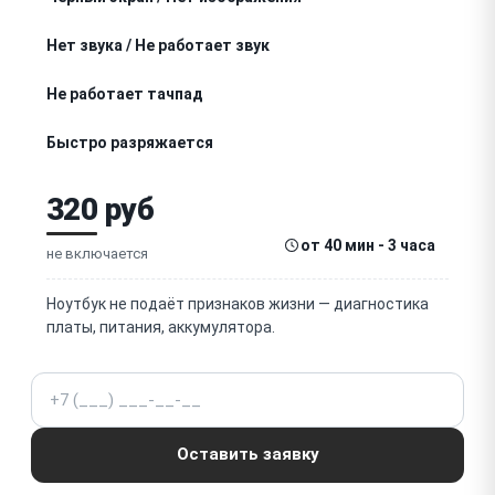
Нет звука / Не работает звук
Не работает тачпад
Быстро разряжается
Тормозит или зависает
320 руб
Греется
от 40 мин - 3 часа
не включается
Зависает при включении
Ноутбук не подаёт признаков жизни — диагностика
платы, питания, аккумулятора.
Не работает интернет
Телефон
Шумит
Не заряжается
Оставить заявку
Перезагружается