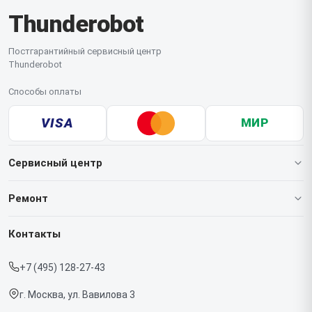
Thunderobot
Постгарантийный сервисный центр
Thunderobot
Способы оплаты
VISA
МИР
Сервисный центр
О нашем сервисе
Ремонт
Гарантия
Ноутбуков
Контакты
Прайс-лист
Мониторов
+7 (495) 128-27-43
Срочный ремонт
Компьютеров
г. Москва, ул. Вавилова 3
Доставка и способы оплаты