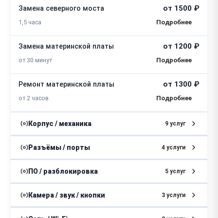
от 1500 ₽
Замена северного моста
1,5 часа
от 1200 ₽
Замена материнской платы
от 30 минут
от 1300 ₽
Ремонт материнской платы
от 2 часов
Корпус / механика
9 услуг
от 500 ₽
Разбор
Разъёмы / порты
4 услуги
2 часа
от 500 ₽
Замена разъема питания
ПО / разблокировка
5 услуг
от 1000 ₽
Замена клавиатуры
50 минут
от 700 ₽
Настройка ОС
Камера / звук / кнопки
3 услуги
1,5 часа
Замена разъемов (HDMI, DVI,
от 1 часа
от 600 ₽
DisplayPort)
от 600 ₽
Ремонт вебкамеры