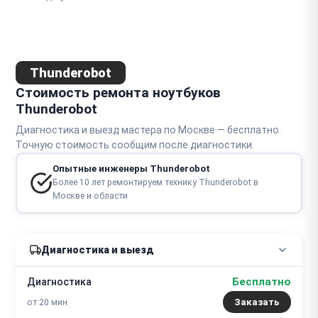
Мигает экран
Полосы на экране
Thunderobot
Синий экран
Стоимость ремонта ноутбуков
Thunderobot
Белый экран
Диагностика и выезд мастера по Москве — бесплатно.
Разбит экран
Точную стоимость сообщим после диагностики.
Опытные инженеры Thunderobot
Более 10 лет ремонтируем технику Thunderobot в
Москве и области
Диагностика и выезд
Бесплатно
Диагностика
от 20 мин
Заказать